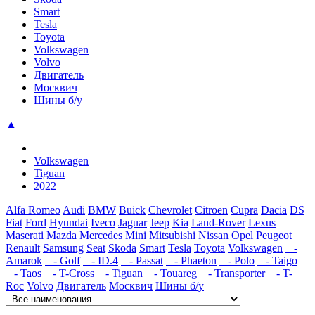
Smart
Tesla
Toyota
Volkswagen
Volvo
Двигатель
Москвич
Шины б/у
▲
Volkswagen
Tiguan
2022
Alfa Romeo
Audi
BMW
Buick
Chevrolet
Citroen
Cupra
Dacia
DS
Fiat
Ford
Hyundai
Iveco
Jaguar
Jeep
Kia
Land-Rover
Lexus
Maserati
Mazda
Mercedes
Mini
Mitsubishi
Nissan
Opel
Peugeot
Renault
Samsung
Seat
Skoda
Smart
Tesla
Toyota
Volkswagen
-
Amarok
- Golf
- ID.4
- Passat
- Phaeton
- Polo
- Taigo
- Taos
- T-Cross
- Tiguan
- Touareg
- Transporter
- T-
Roc
Volvo
Двигатель
Москвич
Шины б/у