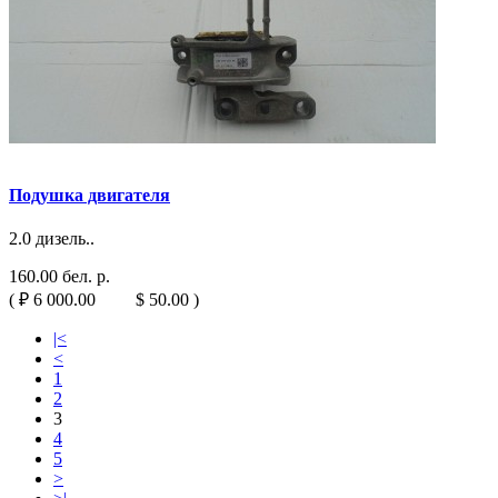
Подушка двигателя
2.0 дизель..
160.00 бел. р.
( ₽ 6 000.00 $ 50.00 )
|<
<
1
2
3
4
5
>