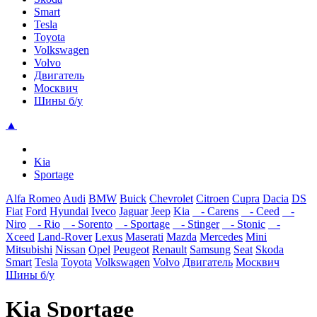
Smart
Tesla
Toyota
Volkswagen
Volvo
Двигатель
Москвич
Шины б/у
▲
Kia
Sportage
Alfa Romeo
Audi
BMW
Buick
Chevrolet
Citroen
Cupra
Dacia
DS
Fiat
Ford
Hyundai
Iveco
Jaguar
Jeep
Kia
- Carens
- Ceed
-
Niro
- Rio
- Sorento
- Sportage
- Stinger
- Stonic
-
Xceed
Land-Rover
Lexus
Maserati
Mazda
Mercedes
Mini
Mitsubishi
Nissan
Opel
Peugeot
Renault
Samsung
Seat
Skoda
Smart
Tesla
Toyota
Volkswagen
Volvo
Двигатель
Москвич
Шины б/у
Kia Sportage