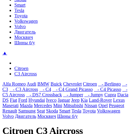
Smart
Tesla
Toyota
Volkswagen
Volvo
Двигатель
Москвич
Шины б/у
▲
Citroen
C3 Aircross
Alfa Romeo
Audi
BMW
Buick
Chevrolet
Citroen
- Berlingo
-
C3
- C3 Aircross
- C4
- C4 Grand Picasso
- C4 Picasso
-
C5 Aircross
- DS7 Crossback
- Jumper
- Jumpy
Cupra
Dacia
DS
Fiat
Ford
Hyundai
Iveco
Jaguar
Jeep
Kia
Land-Rover
Lexus
Maserati
Mazda
Mercedes
Mini
Mitsubishi
Nissan
Opel
Peugeot
Renault
Samsung
Seat
Skoda
Smart
Tesla
Toyota
Volkswagen
Volvo
Двигатель
Москвич
Шины б/у
Citroen C3 Aircross