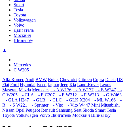
Smart
Tesla
Toyota
Volkswagen
Volvo
Двигатель
Москвич
Шины б/у
▲
Mercedes
C W205
Alfa Romeo
Audi
BMW
Buick
Chevrolet
Citroen
Cupra
Dacia
DS
Fiat
Ford
Hyundai
Iveco
Jaguar
Jeep
Kia
Land-Rover
Lexus
Maserati
Mazda
Mercedes
- A W176
- A W177
- B W247
-
C W205
- CLA
- E C207
- E W212
- E W213
- G W463
- GLA H247
- GLB
- GLC
- GLK X204
- ML W166
-
R
- S W221
- Sprinter
- Vito
- Vito W447
Mini
Mitsubishi
Nissan
Opel
Peugeot
Renault
Samsung
Seat
Skoda
Smart
Tesla
Toyota
Volkswagen
Volvo
Двигатель
Москвич
Шины б/у